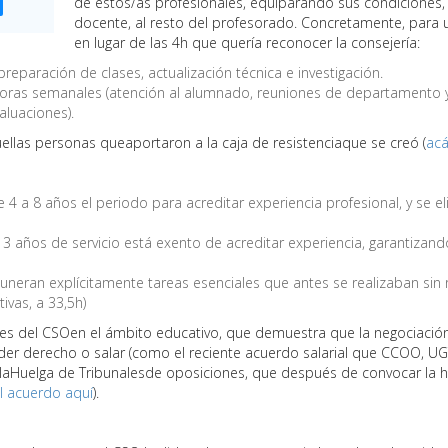
de estos/as profesionales, equiparando sus condiciones, 
docente, al resto del profesorado. Concretamente, para u
en lugar de las 4h que quería reconocer la consejería:
reparación de clases, actualización técnica e investigación.
oras semanales (atención al alumnado, reuniones de departamento y
aluaciones).
as personas queaportaron a la caja de resistenciaque se creó (
acá
 a 8 años el periodo para acreditar experiencia profesional, y se elim
 3 años de servicio está exento de acreditar experiencia, garantizand
muneran explícitamente tareas esenciales que antes se realizaban s
ivas, a 33,5h)
ales del CSOen el ámbito educativo, que demuestra que la negociación 
r derecho o salar (como el reciente acuerdo salarial que CCOO, UGT y
aHuelga de Tribunalesde oposiciones, que después de convocar la 
l acuerdo aquí
).