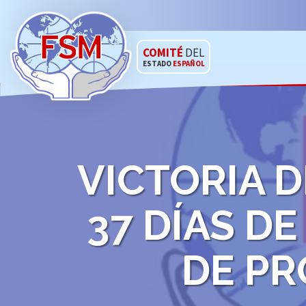
COMITÉ
DEL
ESTADO
ESPAÑOL
VICTORIA D
37 DÍAS D
DE P