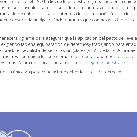
rsonal experto, el CSO ha liderado una estrategia basada en la unidad
fos no son casuales: son el resultado de un análisis cuidadoso, una p
rantable de enfrentarse a los intentos de precarización. Y cuando 
iden convocar la huelga, cuándo pararla y qué condiciones firmar. L
anecerá vigilante para asegurar que la aplicación del pacto se lleve 
exigiendo laplena equiparación de derechosy trabajando para erradi
orado especialista de sectores singulares (PESS) de la FP. Ahora viene
otras tres comunidades autónomas). Los que estaban por detrás de 
Asturias. Ahora nos toca a nosotros, acá
os dejamos nuestra estrate
 es la única vía para conquistar y defender nuestros derechos.