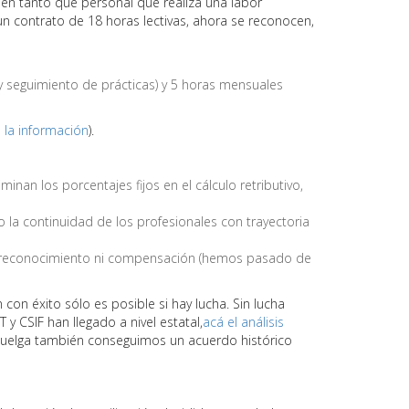
en tanto que personal que realiza una labor
n contrato de 18 horas lectivas, ahora se reconocen,
 seguimiento de prácticas) y 5 horas mensuales
 la información
).
inan los porcentajes fijos en el cálculo retributivo,
o la continuidad de los profesionales con trayectoria
in reconocimiento ni compensación (hemos pasado de
con éxito sólo es posible si hay lucha. Sin lucha
 CSIF han llegado a nivel estatal,
acá el análisis
huelga también conseguimos un acuerdo histórico